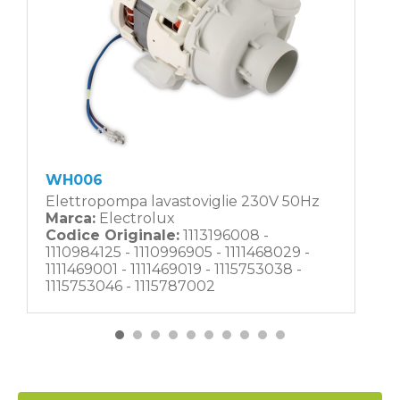
WH006
Elettropompa lavastoviglie 230V 50Hz
Marca:
Electrolux
Codice Originale:
1113196008 -
1110984125 - 1110996905 - 1111468029 -
1111469001 - 1111469019 - 1115753038 -
1115753046 - 1115787002